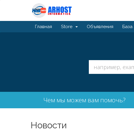
Главная
Store
Объявления
База
Чем мы можем вам помочь?
Новости