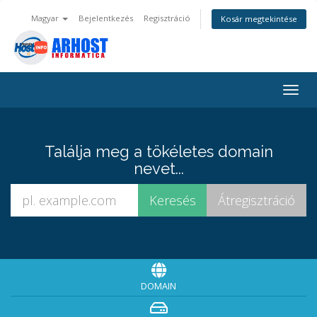
Magyar
Bejelentkezés
Regisztráció
Kosár megtekintése
Váltá
a
navig
Találja meg a tökéletes domain
nevet...
DOMAIN