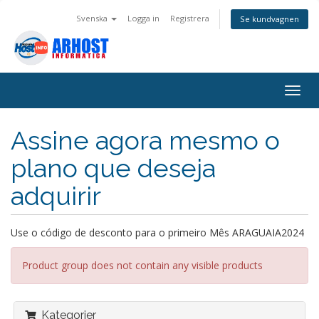
Svenska
Logga in
Registrera
Se kundvagnen
Togg
navig
Assine agora mesmo o
plano que deseja
adquirir
Use o código de desconto para o primeiro Mês ARAGUAIA2024
Product group does not contain any visible products
Kategorier