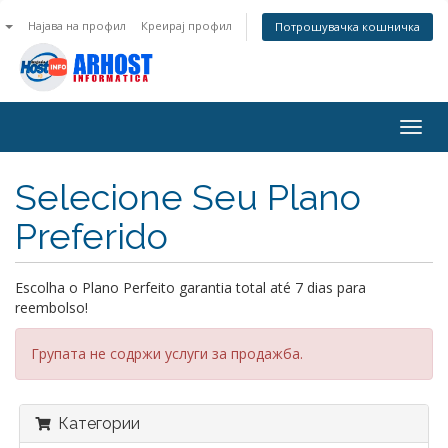
n
Најава на профил
Креирај профил
Потрошувачка кошничка
Togg
navig
Selecione Seu Plano
Preferido
Escolha o Plano Perfeito garantia total até 7 dias para
reembolso!
Групата не содржи услуги за продажба.
Категории