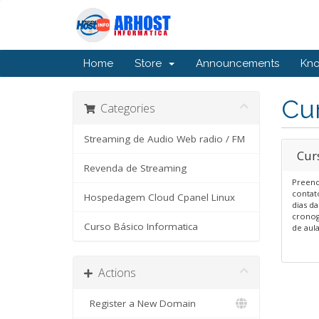
Home
Store
Announcements
Kn
Cu
Categories
Streaming de Audio Web radio / FM
Cur
Revenda de Streaming
Preenc
contat
Hospedagem Cloud Cpanel Linux
dias d
cronog
Curso Básico Informatica
de aul
Actions
Register a New Domain