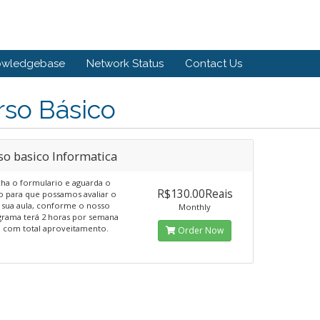
owledgebase
Network Status
Contact Us
rso Básico
so basico Informatica
ha o formulario e aguarda o
R$130.00Reais
o para que possamos avaliar o
a sua aula, conforme o nosso
Monthly
rama terá 2 horas por semana
a com total aproveitamento.
Order Now