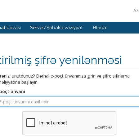
Az
at bazası
Server/Şəbəkə vəziyyəti
Əlaqə
tirilmiş şifrə yenilənməsi
frənizi unutdunuz? Dərhal e-poçt ünvanınıza girin və şifre sıfırlama
əliyyatına başlayın.
poçt ünvanı