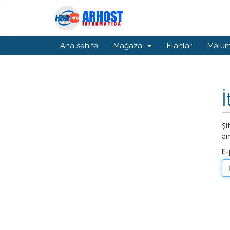
Ana səhifə
Mağaza
Elanlar
Məlum
İ
Şi
əm
E-