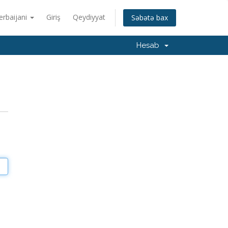
erbaijani
Giriş
Qeydiyyat
Səbətə bax
Hesab