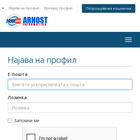
n
Најава на профил
Креирај профил
Потрошувачка кошничка
Togg
navig
Најава на профил
Е-пошта
Лозинка
Запомни ме