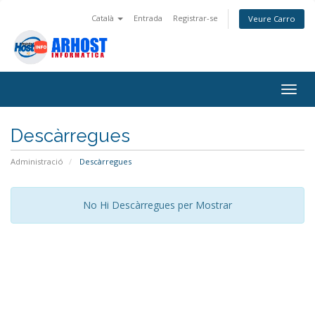
Català
Entrada
Registrar-se
Veure Carro
Togg
navig
Descàrregues
Administració
Descàrregues
No Hi Descàrregues per Mostrar