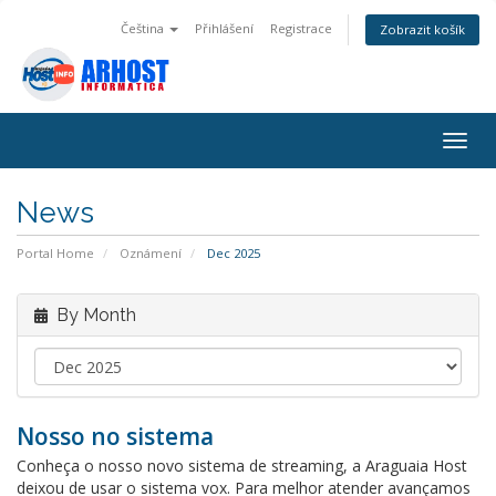
Čeština
Přihlášení
Registrace
Zobrazit košík
Togg
navig
News
Portal Home
Oznámení
Dec 2025
By Month
Nosso no sistema
Conheça o nosso novo sistema de streaming, a Araguaia Host
deixou de usar o sistema vox. Para melhor atender avançamos