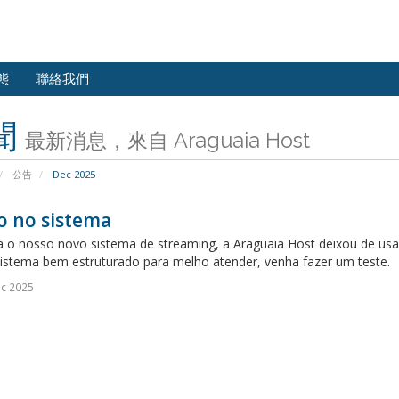
態
聯絡我們
聞
最新消息，來自 Araguaia Host
公告
Dec 2025
o no sistema
 o nosso novo sistema de streaming, a Araguaia Host deixou de usa
istema bem estruturado para melho atender, venha fazer um teste.
c 2025