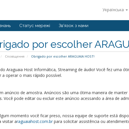
Українська
знань
Статус мережі
Зв'язок з нами
rigado por escolher ARAG
Сповіщення
Obrigado por escolher ARAGUAIA HOST!
do Araguaia Host Informática, Streaming de áudio! Você fez uma ót
 a operar o mais rápido possível.
um anúncio de amostra. Anúncios são uma ótima maneira de manter s
s. Você pode editar ou excluir este anúncio acessando a área de adm
lgum momento você ficar preso, nossa equipe de suporte está disponí
 visitar a
raguaiahost.com.br
para solicitar assistência ou atendiment