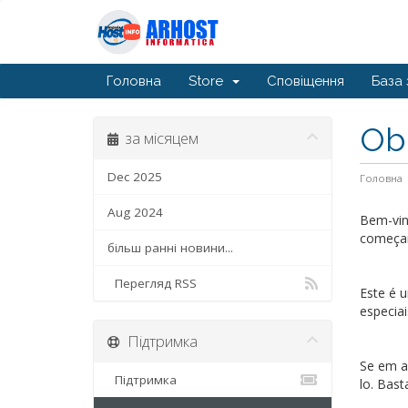
Головна
Store
Сповіщення
База 
Ob
за місяцем
Dec 2025
Головна
Aug 2024
Bem-vin
começar
більш ранні новини...
Перегляд RSS
Este é 
especiai
Підтримка
Se em a
Підтримка
lo. Basta