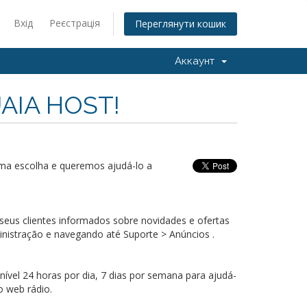
Вхід
Реєстрація
Переглянути кошик
Аккаунт
UAIA HOST!
ima escolha e queremos ajudá-lo a
eus clientes informados sobre novidades e ofertas
inistração e navegando até Suporte > Anúncios .
vel 24 horas por dia, 7 dias por semana para ajudá-
o web rádio.