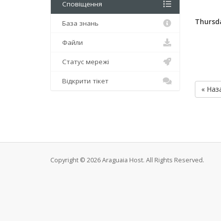
Сповіщення
Thursda
База знань
Файли
Статус мережі
Відкрити тікет
« Наз
Copyright © 2026 Araguaia Host. All Rights Reserved.