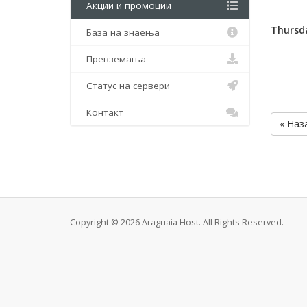
Акции и промоции
Thursda
База на знаења
Превземања
Статус на сервери
Контакт
« Наз
Copyright © 2026 Araguaia Host. All Rights Reserved.