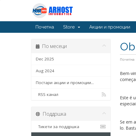
Почетна
Store
Акции и промоции
Ob
По месеци
Dec 2025
Почетна
Aug 2024
Bem-vin
começar
Постари акции и промоции...
RSS канал
Este é 
especiai
Поддршка
Se em a
Тикети за поддршка
lo. Basta