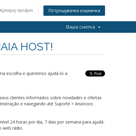
Креирај профил
Потрошувачка кошничка
Ваша сметка
UAIA HOST!
ima escolha e queremos ajudá-lo a
eus clientes informados sobre novidades e ofertas
inistração e navegando até Suporte > Anúncios .
vel 24 horas por dia, 7 dias por semana para ajudá-
o web rádio.