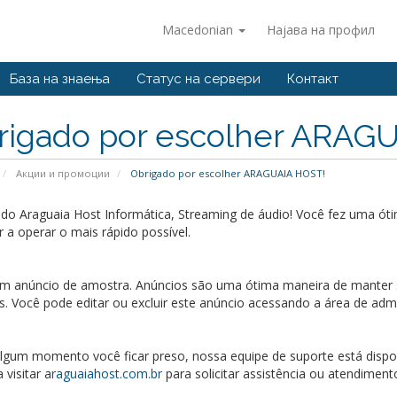
Macedonian
Најава на профил
База на знаења
Статус на сервери
Контакт
rigado por escolher ARAG
Акции и промоции
Obrigado por escolher ARAGUAIA HOST!
do Araguaia Host Informática, Streaming de áudio! Você fez uma ót
 a operar o mais rápido possível.
um anúncio de amostra. Anúncios são uma ótima maneira de manter s
s. Você pode editar ou excluir este anúncio acessando a área de adm
lgum momento você ficar preso, nossa equipe de suporte está disponí
 visitar a
raguaiahost.com.br
para solicitar assistência ou atendiment