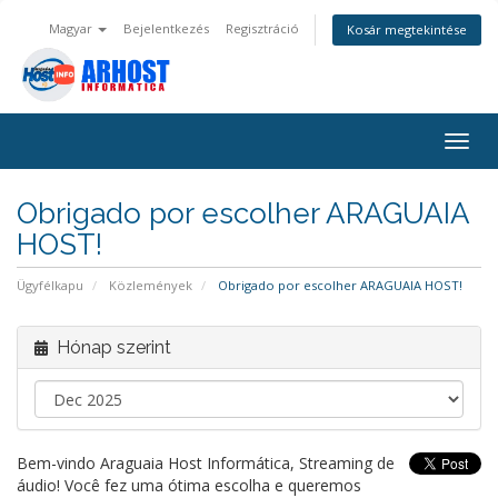
Magyar
Bejelentkezés
Regisztráció
Kosár megtekintése
Váltá
a
navig
Obrigado por escolher ARAGUAIA
HOST!
Ügyfélkapu
Közlemények
Obrigado por escolher ARAGUAIA HOST!
Hónap szerint
Bem-vindo Araguaia Host Informática, Streaming de
áudio! Você fez uma ótima escolha e queremos