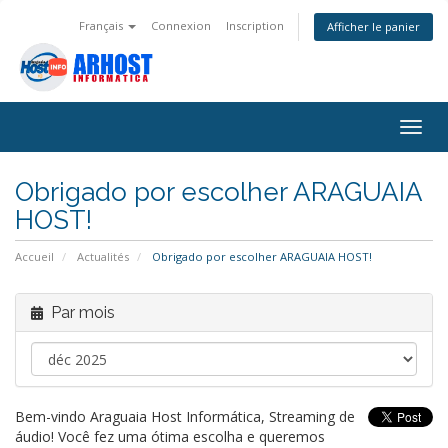
Français
Connexion
Inscription
Afficher le panier
Bascu
la
navig
Obrigado por escolher ARAGUAIA
HOST!
Accueil
Actualités
Obrigado por escolher ARAGUAIA HOST!
Par mois
Bem-vindo Araguaia Host Informática, Streaming de
áudio! Você fez uma ótima escolha e queremos